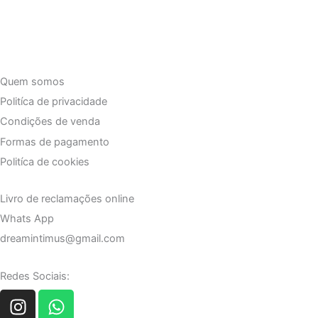
Quem somos
Politíca de privacidade
Condições de venda
Formas de pagamento
Politíca de cookies
Livro de reclamações online
Whats App
dreamintimus@gmail.com
Redes Sociais:
I
W
n
h