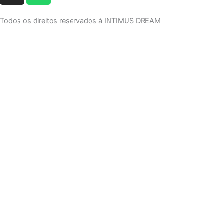
s
a
t
t
Todos os direitos reservados à INTIMUS DREAM
a
s
g
a
VERIFICAÇÃO DE
r
p
a
p
IDADE
m