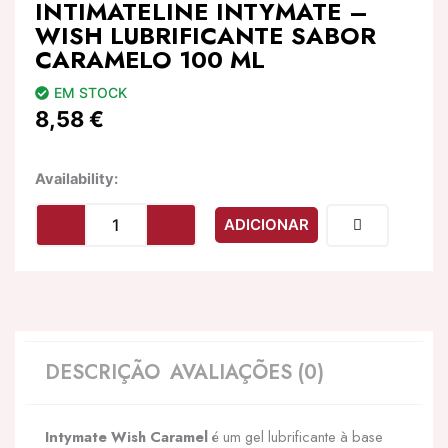
INTIMATELINE INTYMATE –
WISH LUBRIFICANTE SABOR
CARAMELO 100 ML
EM STOCK
8,58
€
Quantidade
Availability:
de
INTIMATELINE
ADICIONAR
INTYMATE
-
WISH
LUBRIFICANTE
SABOR
CARAMELO
100
DESCRIÇÃO
AVALIAÇÕES (0)
ML
Intymate Wish Caramel
é um gel lubrificante à base