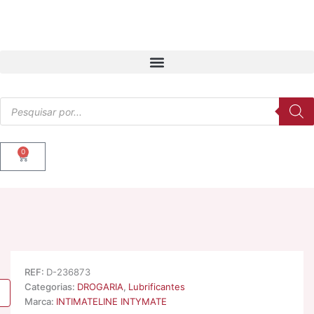
Skip
to
content
Products
search
0
Cart
REF:
D-236873
Categorias:
DROGARIA
,
Lubrificantes
Marca:
INTIMATELINE INTYMATE