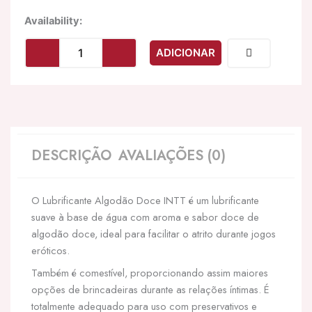
Quantidade
Availability:
de
INTT
ADICIONAR
LUBRICANTS
-
LUBRIFICANTE
ÍNTIMO
À
BASE
DE
DESCRIÇÃO
AVALIAÇÕES (0)
ÁGUA
DELICIOSO
SABOR
O Lubrificante Algodão Doce INTT é um lubrificante
DE
ALGODÃO
suave à base de água com aroma e sabor doce de
DOCE
algodão doce, ideal para facilitar o atrito durante jogos
eróticos.
Também é comestível, proporcionando assim maiores
opções de brincadeiras durante as relações íntimas. É
totalmente adequado para uso com preservativos e