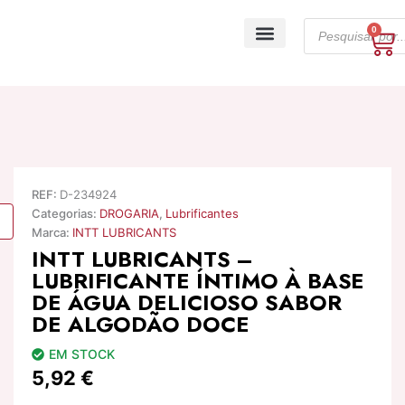
Skip
Products
to
0
Ca
search
content
A minha conta
REF:
D-234924
Categorias:
DROGARIA
,
Lubrificantes
Marca:
INTT LUBRICANTS
INTT LUBRICANTS –
LUBRIFICANTE ÍNTIMO À BASE
DE ÁGUA DELICIOSO SABOR
DE ALGODÃO DOCE
EM STOCK
5,92
€