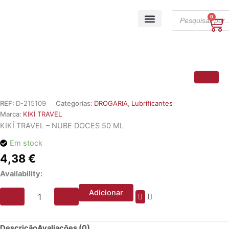
Skip
Products
to
0
Ca
search
content
A minha conta
REF:
D-215109
Categorias:
DROGARIA
,
Lubrificantes
Marca:
KIKÍ TRAVEL
KIKÍ TRAVEL – NUBE DOCES 50 ML
Em stock
4,38
€
Quantidade
Availability:
de
KIKÍ
Adicionar
TRAVEL
-
NUBE
Descrição
Avaliações (0)