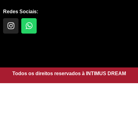
Redes Sociais:
I
W
n
h
s
a
t
t
a
s
g
a
r
p
a
Todos os direitos reservados à INTIMUS DREAM
p
m