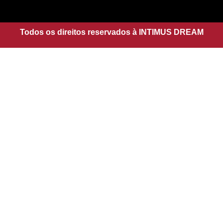
g
a
r
p
a
Todos os direitos reservados à INTIMUS DREAM
p
m