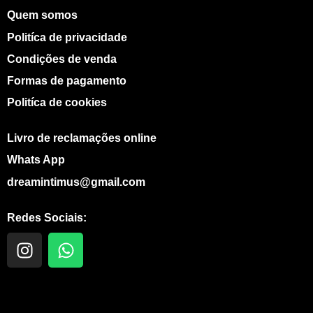
Quem somos
Politíca de privacidade
Condições de venda
Formas de pagamento
Politíca de cookies
Livro de reclamações online
Whats App
dreamintimus@gmail.com
Redes Sociais:
I
W
n
h
s
a
t
t
a
s