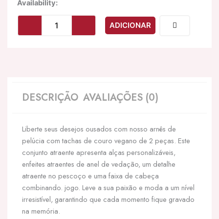
Quantidade
Availability:
de
LEG
ADICIONAR
AVENUE
-
ARNÊS
E
FAIXA
DE
CABEA
DESCRIÇÃO
AVALIAÇÕES (0)
ENFERMEIRA
VERMELHO
M
Liberte seus desejos ousados com nosso arnês de
pelúcia com tachas de couro vegano de 2 peças. Este
conjunto atraente apresenta alças personalizáveis,
enfeites atraentes de anel de vedação, um detalhe
atraente no pescoço e uma faixa de cabeça
combinando. jogo. Leve a sua paixão e moda a um nível
irresistível, garantindo que cada momento fique gravado
na memória.