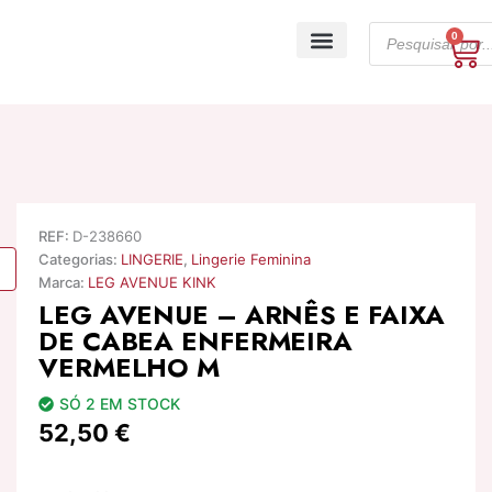
Skip
Products
to
0
Ca
search
content
A minha conta
REF:
D-238660
Categorias:
LINGERIE
,
Lingerie Feminina
Marca:
LEG AVENUE KINK
LEG AVENUE – ARNÊS E FAIXA
DE CABEA ENFERMEIRA
VERMELHO M
SÓ 2 EM STOCK
52,50
€