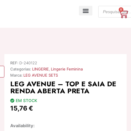
Skip
Products
to
0
Ca
search
content
A minha conta
REF:
D-240122
Categorias:
LINGERIE
,
Lingerie Feminina
Marca:
LEG AVENUE SETS
LEG AVENUE – TOP E SAIA DE
RENDA ABERTA PRETA
EM STOCK
15,76
€
Quantidade
Availability:
de