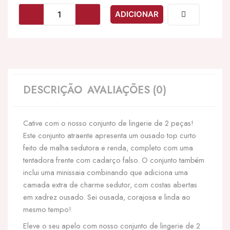
LEG
ADICIONAR
AVENUE
-
TOP
E
SAIA
DE
RENDA
DESCRIÇÃO
AVALIAÇÕES (0)
ABERTA
PRETA
Cative com o nosso conjunto de lingerie de 2 peças!
Este conjunto atraente apresenta um ousado top curto
feito de malha sedutora e renda, completo com uma
tentadora frente com cadarço falso. O conjunto também
inclui uma minissaia combinando que adiciona uma
camada extra de charme sedutor, com costas abertas
em xadrez ousado. Sei ousada, corajosa e linda ao
mesmo tempo!
Eleve o seu apelo com nosso conjunto de lingerie de 2