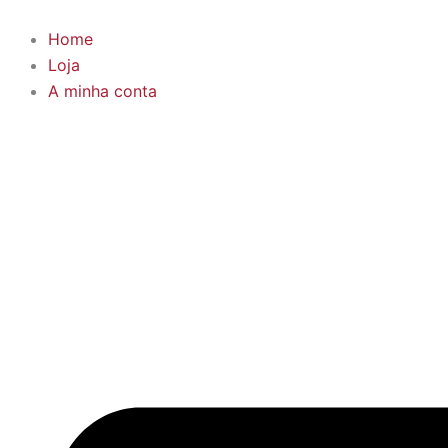
Products
Skip
search
to
Home
content
Loja
A minha conta