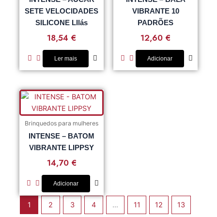
SETE VELOCIDADES
VIBRANTE 10
SILICONE LIlás
PADRÕES
18,54
€
12,60
€
Ler mais
Adicionar
Brinquedos para mulheres
INTENSE – BATOM
VIBRANTE LIPPSY
14,70
€
Adicionar
1
2
3
4
…
11
12
13