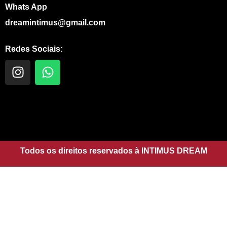
Whats App
dreamintimus@gmail.com
Redes Sociais:
I
W
n
h
s
a
t
t
a
s
g
a
r
p
a
Todos os direitos reservados à INTIMUS DREAM
p
m