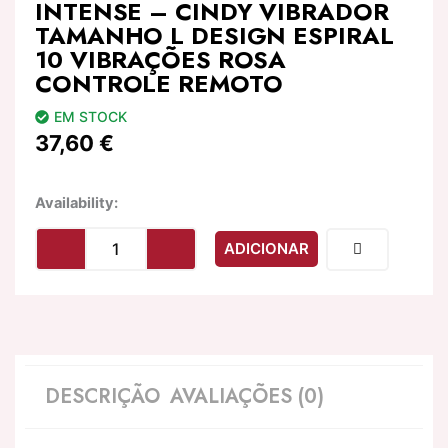
INTENSE – CINDY VIBRADOR
TAMANHO L DESIGN ESPIRAL
10 VIBRAÇÕES ROSA
CONTROLE REMOTO
EM STOCK
37,60
€
Quantidade
Availability:
de
INTENSE
ADICIONAR
-
CINDY
VIBRADOR
TAMANHO
L
DESIGN
ESPIRAL
DESCRIÇÃO
AVALIAÇÕES (0)
10
VIBRAÇÕES
ROSA