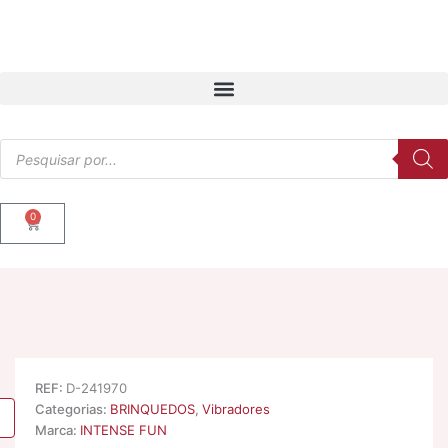
Skip
to
content
Products
search
0
Cart
REF:
D-241970
Categorias:
BRINQUEDOS
,
Vibradores
Marca:
INTENSE FUN