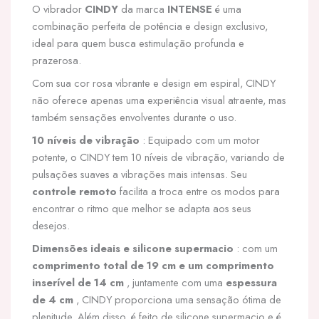
O vibrador
CINDY
da marca
INTENSE
é uma
CONTROLE
REMOTO
combinação perfeita de potência e design exclusivo,
ideal para quem busca estimulação profunda e
prazerosa.
Com sua cor rosa vibrante e design em espiral, CINDY
não oferece apenas uma experiência visual atraente, mas
também sensações envolventes durante o uso.
10 níveis de vibração
: Equipado com um motor
potente, o CINDY tem 10 níveis de vibração, variando de
pulsações suaves a vibrações mais intensas. Seu
controle remoto
facilita a troca entre os modos para
encontrar o ritmo que melhor se adapta aos seus
desejos.
Dimensões ideais e silicone supermacio
: com um
comprimento total de 19 cm e um comprimento
inserível de 14 cm
, juntamente com uma
espessura
de 4 cm
, CINDY proporciona uma sensação ótima de
plenitude. Além disso, é feito de silicone supermacio e é