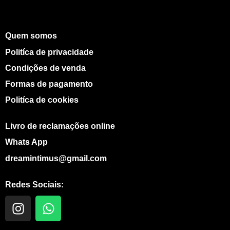
Quem somos
Politíca de privacidade
Condições de venda
Formas de pagamento
Politíca de cookies
Livro de reclamações online
Whats App
dreamintimus@gmail.com
Redes Sociais:
I
W
n
h
s
a