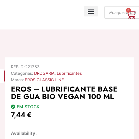
Skip
Products
to
0
Ca
search
content
A minha conta
REF:
D-221753
Categorias:
DROGARIA
,
Lubrificantes
Marca:
EROS CLASSIC LINE
EROS – LUBRIFICANTE BASE
DE GUA BIO VEGAN 100 ML
EM STOCK
7,44
€
Quantidade
Availability:
de