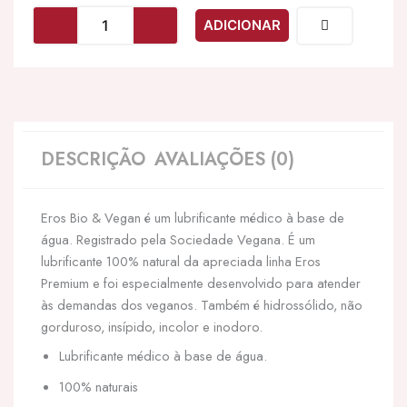
EROS
ADICIONAR
-
LUBRIFICANTE
BASE
DE
GUA
BIO
VEGAN
DESCRIÇÃO
AVALIAÇÕES (0)
100
ML
Eros Bio & Vegan é um lubrificante médico à base de
água. Registrado pela Sociedade Vegana. É um
lubrificante 100% natural da apreciada linha Eros
Premium e foi especialmente desenvolvido para atender
às demandas dos veganos. Também é hidrossólido, não
gorduroso, insípido, incolor e inodoro.
Lubrificante médico à base de água.
100% naturais