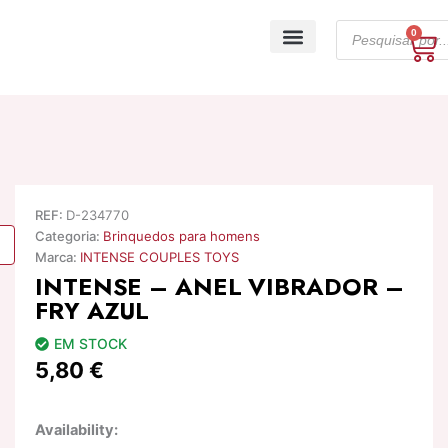
Skip
Products
to
0
Ca
search
content
A minha conta
REF:
D-234770
Categoria:
Brinquedos para homens
Marca:
INTENSE COUPLES TOYS
INTENSE – ANEL VIBRADOR –
FRY AZUL
EM STOCK
5,80
€
Quantidade
Availability:
de