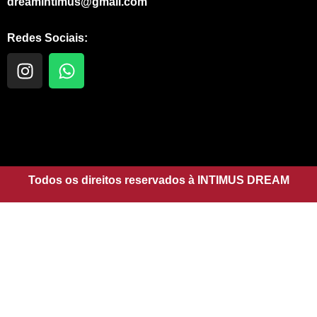
dreamintimus@gmail.com
Redes Sociais:
I
W
n
h
s
a
t
t
a
s
g
a
r
p
a
Todos os direitos reservados à INTIMUS DREAM
p
m