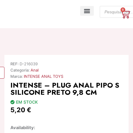
Skip
Products
to
0
Ca
search
content
A minha conta
REF:
D-216039
Categoria:
Anal
Marca:
INTENSE ANAL TOYS
INTENSE – PLUG ANAL PIPO S
SILICONE PRETO 9,8 CM
EM STOCK
5,20
€
Quantidade
Availability:
de