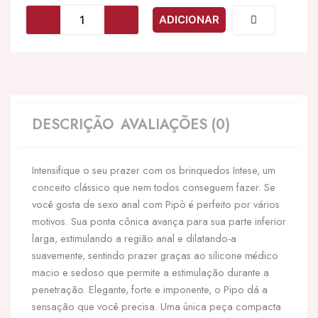
INTENSE
ADICIONAR
-
PLUG
ANAL
PIPO
S
SILICONE
PRETO
DESCRIÇÃO
AVALIAÇÕES (0)
9,8
CM
Intensifique o seu prazer com os brinquedos Intese, um
conceito clássico que nem todos conseguem fazer. Se
você gosta de sexo anal com Pipò é perfeito por vários
motivos. Sua ponta cônica avança para sua parte inferior
larga, estimulando a região anal e dilatando-a
suavemente, sentindo prazer graças ao silicone médico
macio e sedoso que permite a estimulação durante a
penetração. Elegante, forte e imponente, o Pipo dá a
sensação que você precisa. Uma única peça compacta