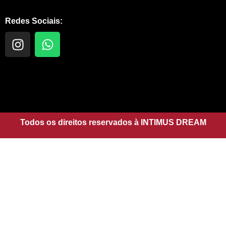
Redes Sociais:
I
W
n
h
s
a
t
t
a
s
g
a
r
p
a
Todos os direitos reservados à INTIMUS DREAM
p
m