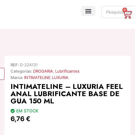
Skip
Products
to
0
Ca
search
content
A minha conta
REF:
D-224131
Categorias:
DROGARIA
,
Lubrificantes
Marca:
INTIMATELINE LUXURIA
INTIMATELINE – LUXURIA FEEL
ANAL LUBRIFICANTE BASE DE
GUA 150 ML
EM STOCK
6,76
€