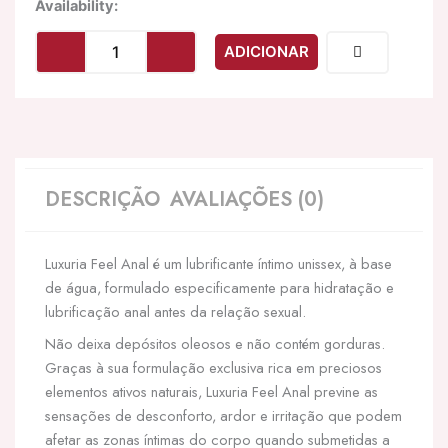
Quantidade
Availability:
de
INTIMATELINE
ADICIONAR
-
LUXURIA
FEEL
ANAL
LUBRIFICANTE
BASE
DE
DESCRIÇÃO
AVALIAÇÕES (0)
GUA
150
ML
Luxuria Feel Anal é um lubrificante íntimo unissex, à base
de água, formulado especificamente para hidratação e
lubrificação anal antes da relação sexual.
Não deixa depósitos oleosos e não contém gorduras.
Graças à sua formulação exclusiva rica em preciosos
elementos ativos naturais, Luxuria Feel Anal previne as
sensações de desconforto, ardor e irritação que podem
afetar as zonas íntimas do corpo quando submetidas a