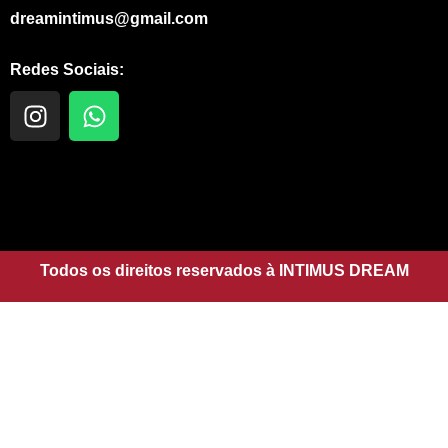
dreamintimus@gmail.com
Redes Sociais:
I
W
n
h
s
a
t
t
a
s
g
a
r
p
a
Todos os direitos reservados à INTIMUS DREAM
p
m