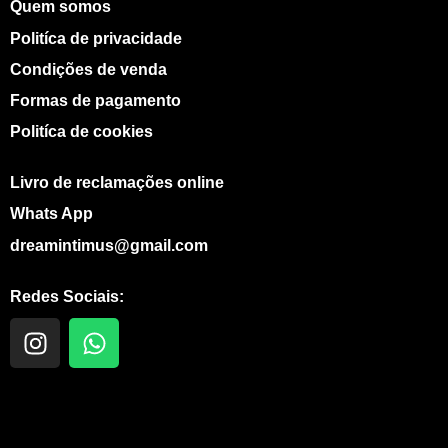
Quem somos
Politíca de privacidade
Condições de venda
Formas de pagamento
Politíca de cookies
Livro de reclamações online
Whats App
dreamintimus@gmail.com
Redes Sociais:
I
W
n
h
s
a
t
t
a
s