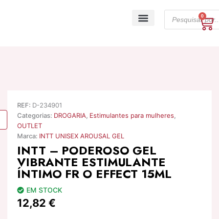
Skip
Products
to
0
Ca
search
content
A minha conta
REF:
D-234901
Categorias:
DROGARIA
,
Estimulantes para mulheres
,
OUTLET
Marca:
INTT UNISEX AROUSAL GEL
INTT – PODEROSO GEL
VIBRANTE ESTIMULANTE
ÍNTIMO FR O EFFECT 15ML
EM STOCK
12,82
€