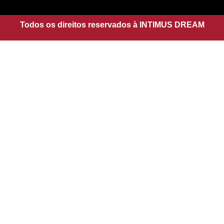
g
a
r
p
a
Todos os direitos reservados à INTIMUS DREAM
p
m