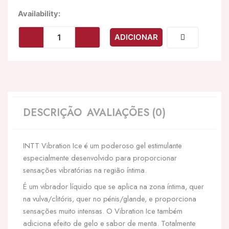
Quantidade
Availability:
de
INTT
ADICIONAR
-
PODEROSO
GEL
VIBRANTE
ESTIMULANTE
ÍNTIMO
FR
DESCRIÇÃO
AVALIAÇÕES (0)
O
EFFECT
15ML
INTT Vibration Ice é um poderoso gel estimulante
especialmente desenvolvido para proporcionar
sensações vibratórias na região íntima.
É um vibrador líquido que se aplica na zona íntima, quer
na vulva/clitóris, quer no pénis/glande, e proporciona
sensações muito intensas. O Vibration Ice também
adiciona efeito de gelo e sabor de menta. Totalmente