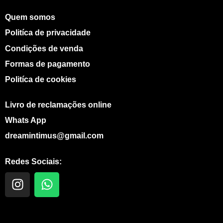
Quem somos
Politíca de privacidade
Condições de venda
Formas de pagamento
Politíca de cookies
Livro de reclamações online
Whats App
dreamintimus@gmail.com
Redes Sociais:
I
W
n
h
s
a
t
t