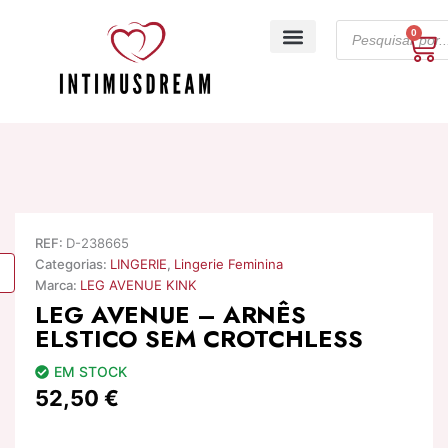
Skip
Products
to
0
Ca
search
content
A minha conta
REF:
D-238665
Categorias:
LINGERIE
,
Lingerie Feminina
Marca:
LEG AVENUE KINK
LEG AVENUE – ARNÊS
ELSTICO SEM CROTCHLESS
EM STOCK
52,50
€