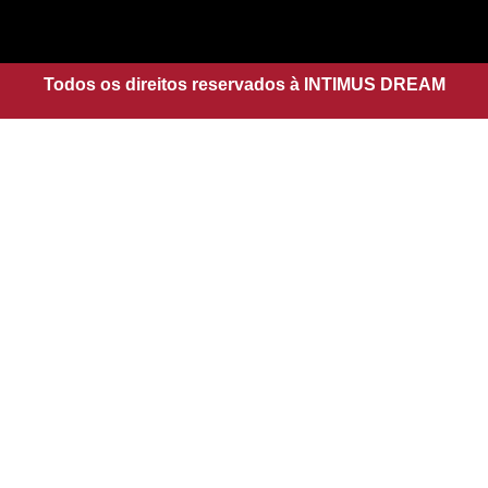
a
s
g
a
r
p
a
Todos os direitos reservados à INTIMUS DREAM
p
m