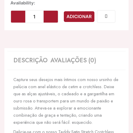
Quantidade
Availability:
de
LEG
ADICIONAR
AVENUE
-
ARNÊS
ELSTICO
SEM
CROTCHLESS
DESCRIÇÃO
AVALIAÇÕES (0)
Capture seus desejos mais íntimos com nosso ursinho de
pelúcia com anel elástico de cetim e crotchless. Deixe
que as alças ajustáveis, o cadeado e a gargantilha em
ouro rosa o transportem para um mundo de paixão e
submissão. Atreva-se a explorar a emocionante
combinação de graça e tentação, criando uma
experiência que não será fácil. esquecido.
Delicie-se com o nosso Teddy Satin Stretch Crotchless