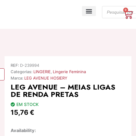
Skip
Products
to
0
Ca
search
content
A minha conta
REF:
D-239994
Categorias:
LINGERIE
,
Lingerie Feminina
Marca:
LEG AVENUE HOSIERY
LEG AVENUE – MEIAS LIGAS
DE RENDA PRETAS
EM STOCK
15,76
€
Quantidade
Availability:
de