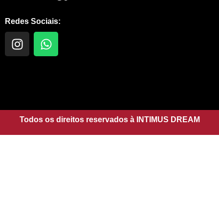
Redes Sociais:
I
W
n
h
s
a
t
t
a
s
g
a
r
p
a
Todos os direitos reservados à INTIMUS DREAM
p
m