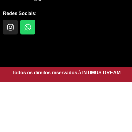
Redes Sociais:
I
W
n
h
s
a
t
t
a
s
g
a
r
p
a
Todos os direitos reservados à INTIMUS DREAM
p
m