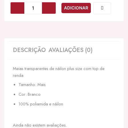
LEG
ADICIONAR
AVENUE
-
OUTLET
-
MEIA
NYLON
BRANCA
DESCRIÇÃO
AVALIAÇÕES (0)
PLUS
SIZE
Meias transparentes de náilon plus size com top de
renda
Tamanho: Mais
Cor: Branco
100% poliamida e náilon
Ainda não existem avaliações.