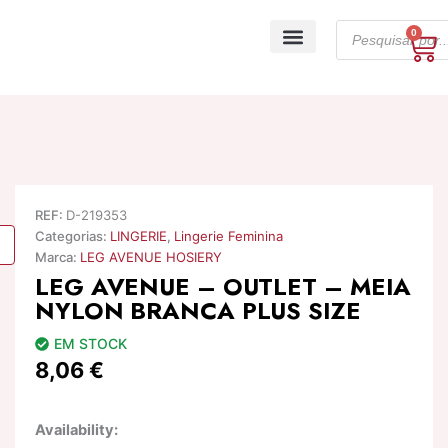
Skip
Products
to
0
Ca
search
content
A minha conta
REF:
D-219353
Categorias:
LINGERIE
,
Lingerie Feminina
Marca:
LEG AVENUE HOSIERY
LEG AVENUE – OUTLET – MEIA
NYLON BRANCA PLUS SIZE
EM STOCK
8,06
€
Quantidade
Availability:
de