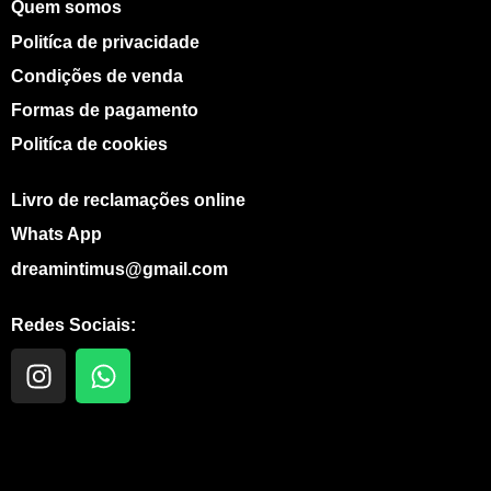
Quem somos
Politíca de privacidade
Condições de venda
Formas de pagamento
Politíca de cookies
Livro de reclamações online
Whats App
dreamintimus@gmail.com
Redes Sociais:
I
W
n
h
s
a
t
t
a
s