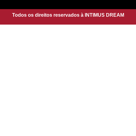
g
a
r
p
a
Todos os direitos reservados à INTIMUS DREAM
p
m