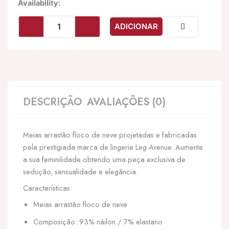
Quantidade
Availability:
de
LEG
ADICIONAR
AVENUE
-
SNOWFLAKE
FISHNET
CALAS
TAMANHO
ÚNICO
DESCRIÇÃO
AVALIAÇÕES (0)
Meias arrastão floco de neve projetadas e fabricadas
pela prestigiada marca de lingerie Leg Avenue. Aumente
a sua feminilidade obtendo uma peça exclusiva de
sedução, sensualidade e elegância.
Características:
Meias arrastão floco de neve
Composição: 93% náilon / 7% elastano