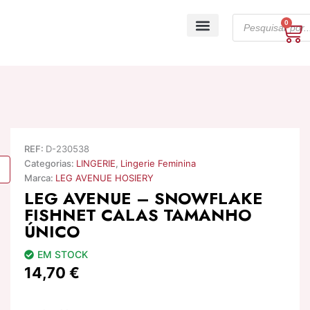
Skip
Products
to
0
Ca
search
content
A minha conta
REF:
D-230538
Categorias:
LINGERIE
,
Lingerie Feminina
Marca:
LEG AVENUE HOSIERY
LEG AVENUE – SNOWFLAKE
FISHNET CALAS TAMANHO
ÚNICO
EM STOCK
14,70
€