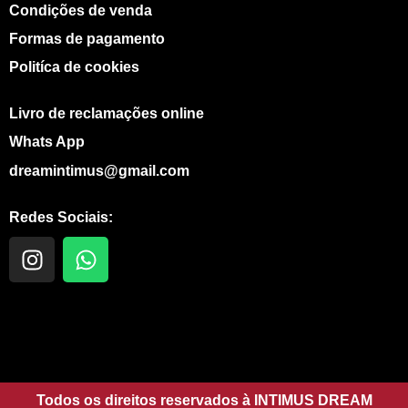
Condições de venda
Formas de pagamento
Politíca de cookies
Livro de reclamações online
Whats App
dreamintimus@gmail.com
Redes Sociais:
I
W
n
h
s
a
t
t
a
s
g
a
r
p
a
Todos os direitos reservados à INTIMUS DREAM
p