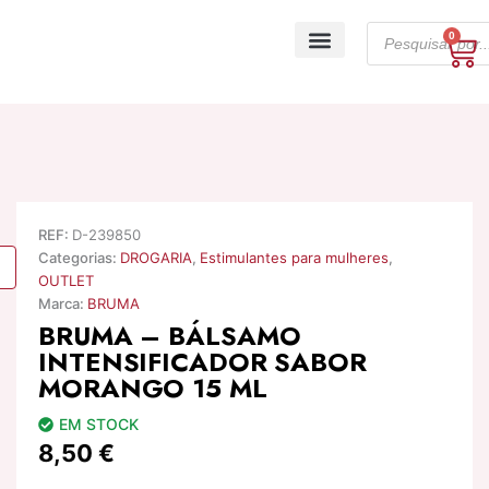
Skip
Products
to
0
Ca
search
content
A minha conta
REF:
D-239850
Categorias:
DROGARIA
,
Estimulantes para mulheres
,
OUTLET
Marca:
BRUMA
BRUMA – BÁLSAMO
INTENSIFICADOR SABOR
MORANGO 15 ML
EM STOCK
8,50
€