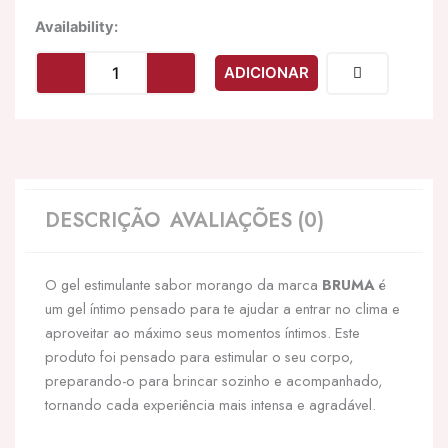
Quantidade
Availability:
de
BRUMA
ADICIONAR
-
BÁLSAMO
INTENSIFICADOR
SABOR
MORANGO
15
ML
DESCRIÇÃO
AVALIAÇÕES (0)
O gel estimulante sabor morango da marca
BRUMA
é
um gel íntimo pensado para te ajudar a entrar no clima e
aproveitar ao máximo seus momentos íntimos. Este
produto foi pensado para estimular o seu corpo,
preparando-o para brincar sozinho e acompanhado,
tornando cada experiência mais intensa e agradável.