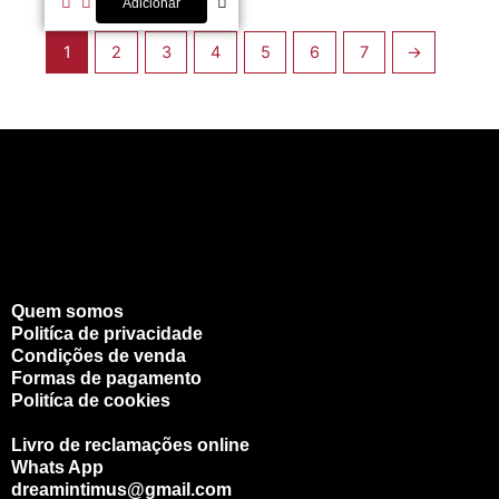
Adicionar
1
2
3
4
5
6
7
→
Quem somos
Politíca de privacidade
Condições de venda
Formas de pagamento
Politíca de cookies
Livro de reclamações online
Whats App
dreamintimus@gmail.com