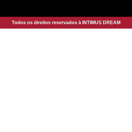
a
s
g
a
r
p
a
Todos os direitos reservados à INTIMUS DREAM
p
m