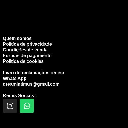
Quem somos
Politíca de privacidade
Condições de venda
Formas de pagamento
Politíca de cookies
Livro de reclamações online
Whats App
dreamintimus@gmail.com
Redes Sociais:
I
W
n
h
s
a
t
t