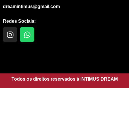
dreamintimus@gmail.com
Redes Sociais:
I
W
n
h
s
a
t
t
a
s
g
a
r
p
a
Todos os direitos reservados à INTIMUS DREAM
p
m