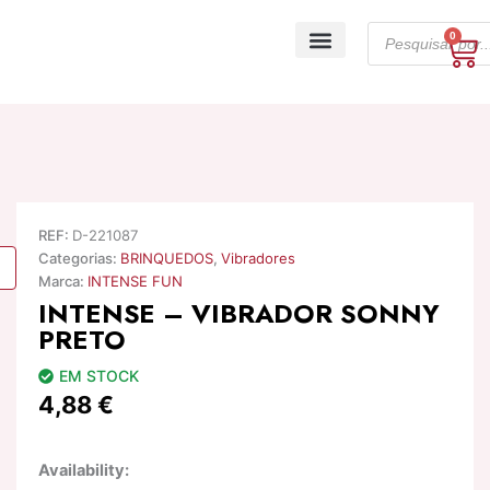
Skip
Products
to
0
Ca
search
content
A minha conta
REF:
D-221087
Categorias:
BRINQUEDOS
,
Vibradores
Marca:
INTENSE FUN
INTENSE – VIBRADOR SONNY
PRETO
EM STOCK
4,88
€
Quantidade
Availability:
de