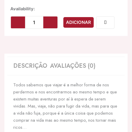
Quantidade
Availability:
de
AQUA
ADICIONAR
TRAVEL
-
LUBRIFICANTE
AQUA
TRAVEL
BASE
DE
DESCRIÇÃO
AVALIAÇÕES (0)
ÁGUA
FRUTAS
TROPICAIS
Todos sabemos que viajar é a melhor forma de nos
-
50
perdermos e nos encontrarmos ao mesmo tempo e que
ML
existem muitas aventuras por aí à espera de serem
vividas. Mas, viaje, não para fugir da vida, mas para que
a vida não fuja, porque é a única coisa que podemos
comprar na vida mas ao mesmo tempo, nos tornar mais
ricos…