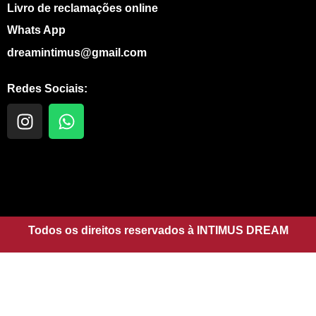
Livro de reclamações online
Whats App
dreamintimus@gmail.com
Redes Sociais:
I
W
n
h
s
a
t
t
a
s
g
a
r
p
a
Todos os direitos reservados à INTIMUS DREAM
p
m