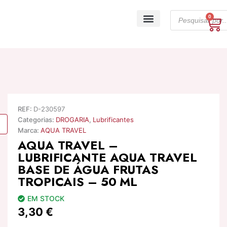
Skip
Products
to
0
Ca
search
content
A minha conta
REF:
D-230597
Categorias:
DROGARIA
,
Lubrificantes
Marca:
AQUA TRAVEL
AQUA TRAVEL –
LUBRIFICANTE AQUA TRAVEL
BASE DE ÁGUA FRUTAS
TROPICAIS – 50 ML
EM STOCK
3,30
€