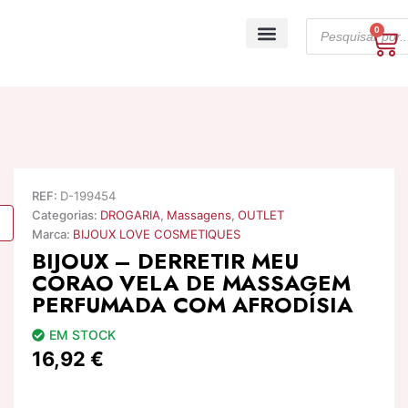
Skip
Products
to
0
Ca
search
content
A minha conta
REF:
D-199454
Categorias:
DROGARIA
,
Massagens
,
OUTLET
Marca:
BIJOUX LOVE COSMETIQUES
BIJOUX – DERRETIR MEU
CORAO VELA DE MASSAGEM
PERFUMADA COM AFRODÍSIA
EM STOCK
16,92
€