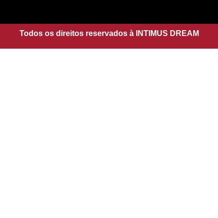
a
s
g
a
r
p
a
Todos os direitos reservados à INTIMUS DREAM
p
m