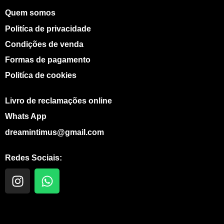
Quem somos
Politíca de privacidade
Condições de venda
Formas de pagamento
Politíca de cookies
Livro de reclamações online
Whats App
dreamintimus@gmail.com
Redes Sociais:
I
W
n
h
s
a
t
t