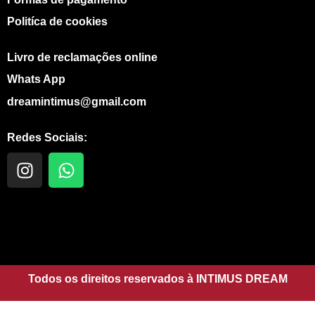
Politíca de cookies
Livro de reclamações online
Whats App
dreamintimus@gmail.com
Redes Sociais:
I
W
n
h
s
a
t
t
a
s
g
a
r
p
a
Todos os direitos reservados à INTIMUS DREAM
p
m