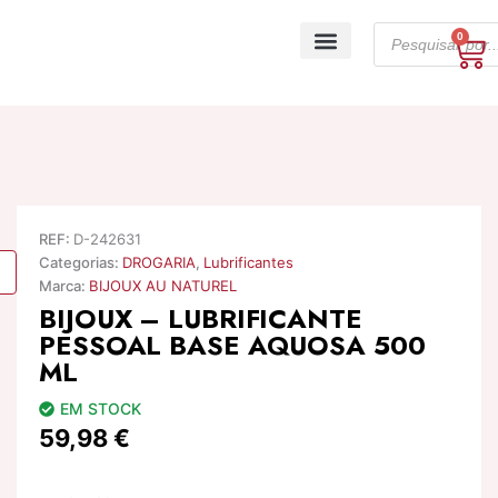
Skip
Products
to
0
Ca
search
content
A minha conta
REF:
D-242631
Categorias:
DROGARIA
,
Lubrificantes
Marca:
BIJOUX AU NATUREL
BIJOUX – LUBRIFICANTE
PESSOAL BASE AQUOSA 500
ML
EM STOCK
59,98
€