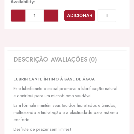
Quantidade
Availability:
de
BIJOUX
ADICIONAR
-
LUBRIFICANTE
PESSOAL
BASE
AQUOSA
500
ML
DESCRIÇÃO
AVALIAÇÕES (0)
LUBRIFICANTE ÍNTIMO À BASE DE ÁGUA
Este lubrificante pessoal promove a lubrificação natural
e contribui para um microbioma saudável.
Esta fórmula mantém seus tecidos hidratados e úmidos,
melhorando a hidratação e a elasticidade para máximo
conforto.
Desfrute de prazer sem limites!