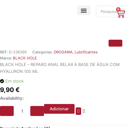
Skip
Products
to
0
Ca
search
content
A minha conta
REF:
D-236395
Categorias:
DROGARIA
,
Lubrificantes
Marca:
BLACK HOLE
BLACK HOLE – REPARO ANAL RELAX À BASE DE ÁGUA COM
HYALURON 100 ML
Em stock
9,90
€
Quantidade
Availability:
de
BLACK
Adicionar
HOLE
-
REPARO