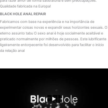
para fazer amor de forma satisfatória e sem preocupações.
Qualidade fabricada na Europa!
BLACK HOLE ANAL REPAIR
Fabricamos com base na experiência e na importância de
experimentar coisas novas e expandir seus horizontes sexuais. O
eterno assunto tabu O sexo anal é hoje socialmente aceitável e
praticado normalmente por milhões de pessoas. Este lubrificante
ligeiramente entorpecente foi desenvolvido para facilitar o início
da relação anal