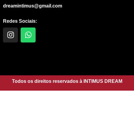
dreamintimus@gmail.com
Redes Sociais:
I
W
n
h
s
a
t
t
a
s
g
a
r
p
a
Todos os direitos reservados à INTIMUS DREAM
p
m