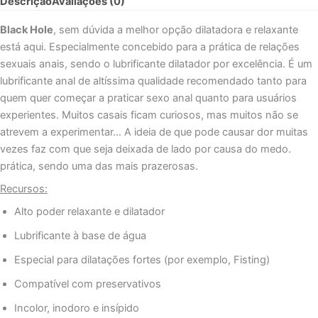
Descrição
Avaliações (0)
ANAL
RELAX
Black Hole
, sem dúvida a melhor opção dilatadora e relaxante
À
está aqui. Especialmente concebido para a prática de relações
BASE
sexuais anais, sendo o lubrificante dilatador por excelência. É um
DE
ÁGUA
lubrificante anal de altíssima qualidade recomendado tanto para
COM
quem quer começar a praticar sexo anal quanto para usuários
HYALURON
experientes. Muitos casais ficam curiosos, mas muitos não se
100
atrevem a experimentar… A ideia de que pode causar dor muitas
ML
vezes faz com que seja deixada de lado por causa do medo.
prática, sendo uma das mais prazerosas.
Recursos:
Alto poder relaxante e dilatador
Lubrificante à base de água
Especial para dilatações fortes (por exemplo, Fisting)
Compatível com preservativos
Incolor, inodoro e insípido