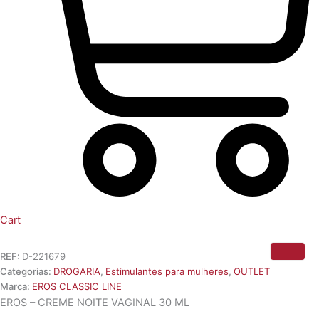
Cart
REF:
D-221679
Categorias:
DROGARIA
,
Estimulantes para mulheres
,
OUTLET
Marca:
EROS CLASSIC LINE
EROS – CREME NOITE VAGINAL 30 ML