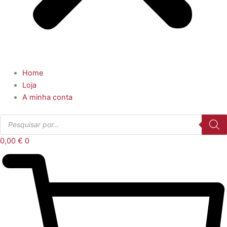
Home
Loja
A minha conta
Products
search
0,00
€
0