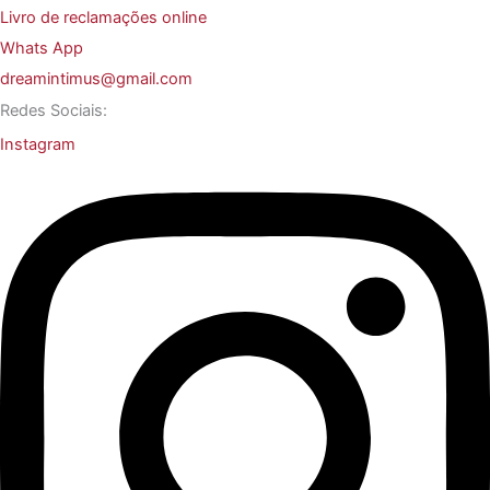
Livro de reclamações online
Whats App
dreamintimus@gmail.com
Redes Sociais:
Instagram