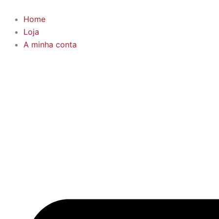
Products
Skip
search
to
Home
content
Loja
A minha conta