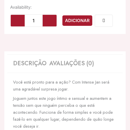
Quantidade
Availability:
de
INTENSE
ADICIONAR
-
JAN
EGG
VIBRADOR
CONTROLE
REMOTO
ROSA
DESCRIÇÃO
AVALIAÇÕES (0)
Você está pronto para a ação? Com Intense Jan será
uma agradável surpresa jogar.
Joguem juntos este jogo íntimo e sensual e aumentem a
tensão sem que ninguém perceba o que está
acontecendo. Funciona de forma simples e você pode
fazê-lo em qualquer lugar, dependendo de quão longe
você deseja ir.