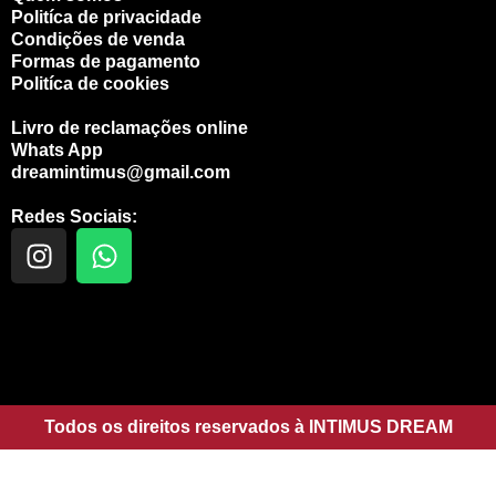
Politíca de privacidade
Condições de venda
Formas de pagamento
Politíca de cookies
Livro de reclamações online
Whats App
dreamintimus@gmail.com
Redes Sociais:
I
W
n
h
s
a
t
t
a
s
g
a
r
p
a
Todos os direitos reservados à INTIMUS DREAM
p
m