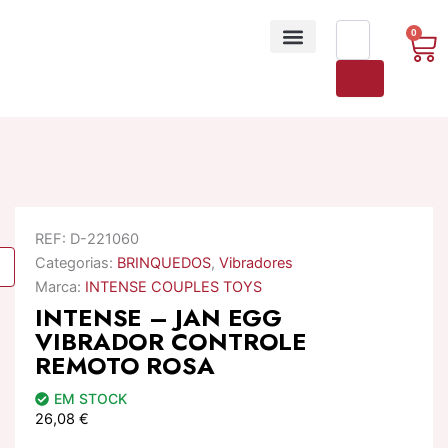
Skip
Products
to
0
Ca
search
content
A minha conta
REF:
D-221060
Categorias:
BRINQUEDOS
,
Vibradores
Marca:
INTENSE COUPLES TOYS
INTENSE – JAN EGG
VIBRADOR CONTROLE
REMOTO ROSA
EM STOCK
26,08
€