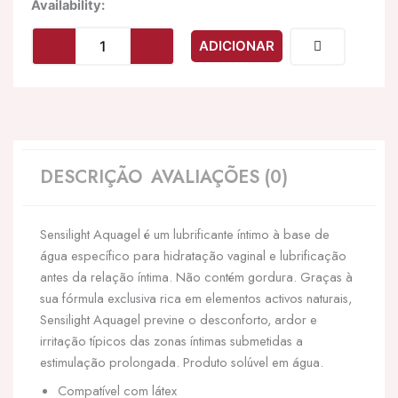
Quantidade
Availability:
de
INTIMATELINE
ADICIONAR
-
LUBRIFICANTE
BASE
DE
GUA
SENSILIGHT
AQUAGEL
DESCRIÇÃO
AVALIAÇÕES (0)
60
ML
Sensilight Aquagel é um lubrificante íntimo à base de
água específico para hidratação vaginal e lubrificação
antes da relação íntima. Não contém gordura. Graças à
sua fórmula exclusiva rica em elementos activos naturais,
Sensilight Aquagel previne o desconforto, ardor e
irritação típicos das zonas íntimas submetidas a
estimulação prolongada. Produto solúvel em água.
Compatível com látex