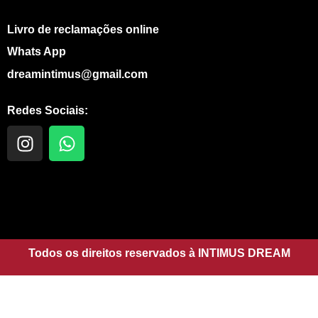
Livro de reclamações online
Whats App
dreamintimus@gmail.com
Redes Sociais:
I
W
n
h
s
a
t
t
a
s
g
a
r
p
a
Todos os direitos reservados à INTIMUS DREAM
p
m