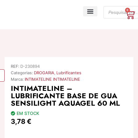
Skip
Products
to
0
Ca
search
content
A minha conta
REF:
D-230894
Categorias:
DROGARIA
,
Lubrificantes
Marca:
INTIMATELINE INTIMATELINE
INTIMATELINE –
LUBRIFICANTE BASE DE GUA
SENSILIGHT AQUAGEL 60 ML
EM STOCK
3,78
€