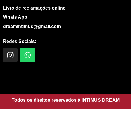
Livro de reclamações online
Whats App
dreamintimus@gmail.com
Redes Sociais:
I
W
n
h
s
a
t
t
a
s
g
a
r
p
a
Todos os direitos reservados à INTIMUS DREAM
p
m