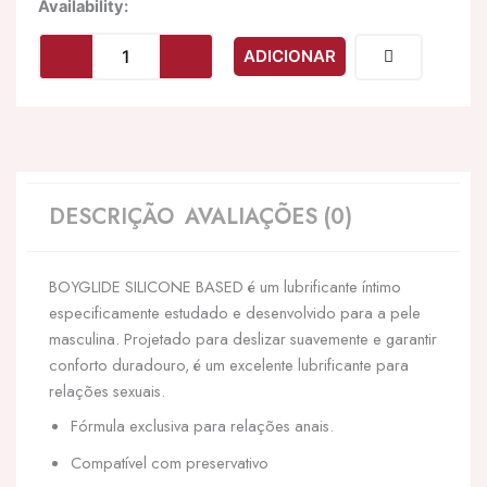
Quantidade
Availability:
de
INTIMATELINE
ADICIONAR
-
LUBRIFICANTE
BASE
DE
SILICONE
BOYGLIDE
30
DESCRIÇÃO
AVALIAÇÕES (0)
ML
BOYGLIDE SILICONE BASED é um lubrificante íntimo
especificamente estudado e desenvolvido para a pele
masculina. Projetado para deslizar suavemente e garantir
conforto duradouro, é um excelente lubrificante para
relações sexuais.
Fórmula exclusiva para relações anais.
Compatível com preservativo