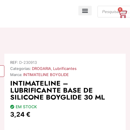
Skip
Products
to
0
Ca
search
content
A minha conta
REF:
D-230913
Categorias:
DROGARIA
,
Lubrificantes
Marca:
INTIMATELINE BOYGLIDE
INTIMATELINE –
LUBRIFICANTE BASE DE
SILICONE BOYGLIDE 30 ML
EM STOCK
3,24
€