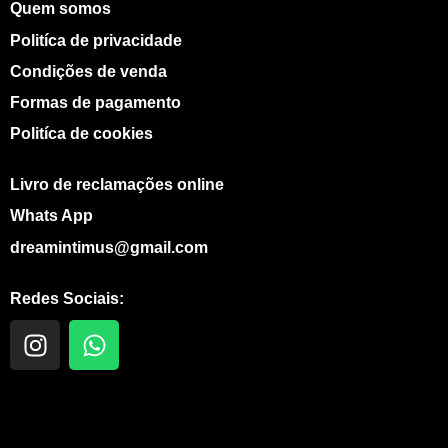
Quem somos
Politíca de privacidade
Condições de venda
Formas de pagamento
Politíca de cookies
Livro de reclamações online
Whats App
dreamintimus@gmail.com
Redes Sociais:
I
W
n
h
s
a
t
t
a
s