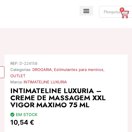
Skip
Products
to
0
Ca
search
content
A minha conta
REF:
D-224158
Categorias:
DROGARIA
,
Estimulantes para meninos
,
OUTLET
Marca:
INTIMATELINE LUXURIA
INTIMATELINE LUXURIA –
CREME DE MASSAGEM XXL
VIGOR MAXIMO 75 ML
EM STOCK
10,54
€