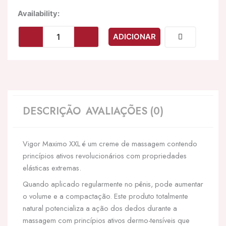
Quantidade
Availability:
de
INTIMATELINE
ADICIONAR
LUXURIA
-
CREME
DE
MASSAGEM
XXL
VIGOR
DESCRIÇÃO
AVALIAÇÕES (0)
MAXIMO
75
ML
Vigor Maximo XXL é um creme de massagem contendo
princípios ativos revolucionários com propriedades
elásticas extremas.
Quando aplicado regularmente no pênis, pode aumentar
o volume e a compactação. Este produto totalmente
natural potencializa a ação dos dedos durante a
massagem com princípios ativos dermo-tensíveis que