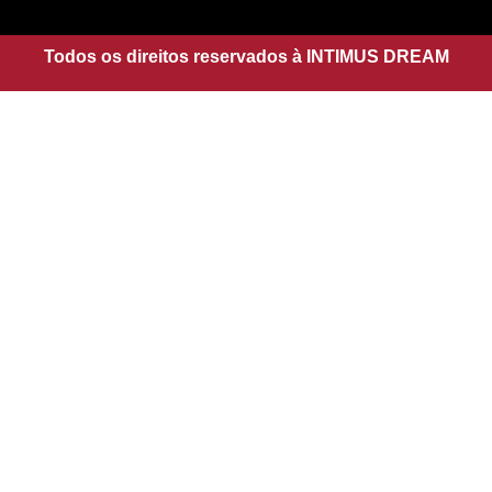
g
a
r
p
a
Todos os direitos reservados à INTIMUS DREAM
p
m