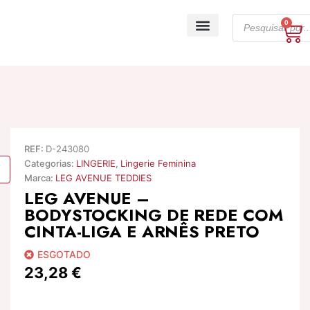
Skip
Products
to
0
Ca
search
content
A minha conta
REF:
D-243080
Categorias:
LINGERIE
,
Lingerie Feminina
Marca:
LEG AVENUE TEDDIES
LEG AVENUE –
BODYSTOCKING DE REDE COM
CINTA-LIGA E ARNÊS PRETO
ESGOTADO
23,28
€