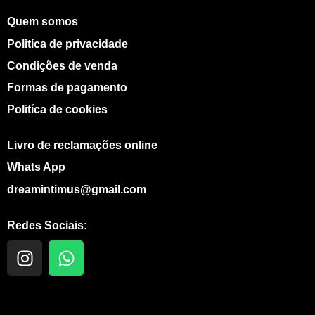
Quem somos
Politíca de privacidade
Condições de venda
Formas de pagamento
Politíca de cookies
Livro de reclamações online
Whats App
dreamintimus@gmail.com
Redes Sociais:
I
W
n
h
s
a
t
t