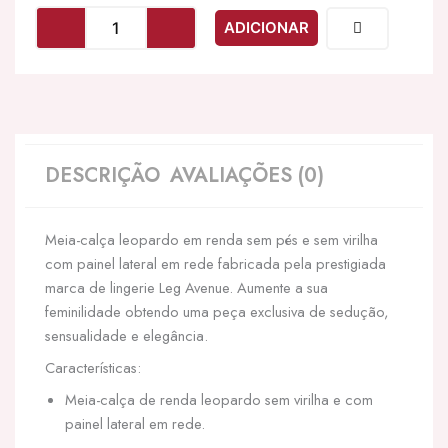
LEG
ADICIONAR
AVENUE
-
CALAS
SEM
CROTHLESS
TAMANHO
ÚNICO
DESCRIÇÃO
AVALIAÇÕES (0)
Meia-calça leopardo em renda sem pés e sem virilha
com painel lateral em rede fabricada pela prestigiada
marca de lingerie Leg Avenue. Aumente a sua
feminilidade obtendo uma peça exclusiva de sedução,
sensualidade e elegância.
Características:
Meia-calça de renda leopardo sem virilha e com
painel lateral em rede.