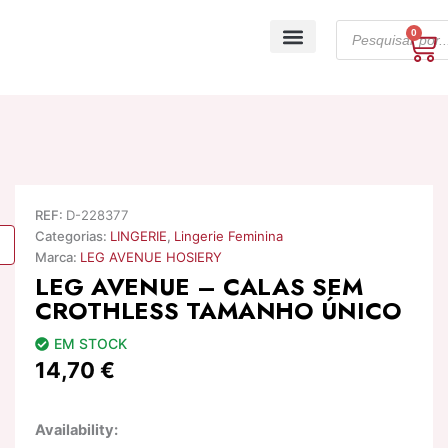
Skip
Products
to
0
Ca
search
content
A minha conta
REF:
D-228377
Categorias:
LINGERIE
,
Lingerie Feminina
Marca:
LEG AVENUE HOSIERY
LEG AVENUE – CALAS SEM
CROTHLESS TAMANHO ÚNICO
EM STOCK
14,70
€
Quantidade
Availability:
de