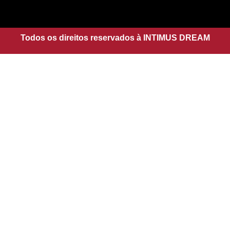
a
s
g
a
r
p
a
Todos os direitos reservados à INTIMUS DREAM
p
m