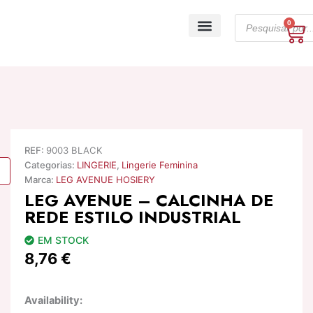
Skip
Products
to
0
Ca
search
content
A minha conta
REF:
9003 BLACK
Categorias:
LINGERIE
,
Lingerie Feminina
Marca:
LEG AVENUE HOSIERY
LEG AVENUE – CALCINHA DE
REDE ESTILO INDUSTRIAL
EM STOCK
8,76
€
Quantidade
Availability:
de