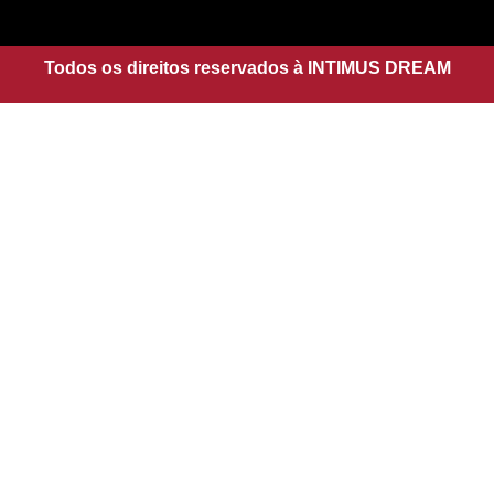
g
a
r
p
a
Todos os direitos reservados à INTIMUS DREAM
p
m