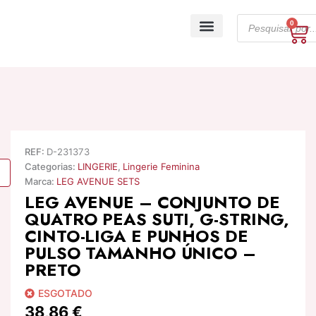
Skip
Products
to
0
Ca
search
content
A minha conta
REF:
D-231373
Categorias:
LINGERIE
,
Lingerie Feminina
Marca:
LEG AVENUE SETS
LEG AVENUE – CONJUNTO DE
QUATRO PEAS SUTI, G-STRING,
CINTO-LIGA E PUNHOS DE
PULSO TAMANHO ÚNICO –
PRETO
ESGOTADO
38,86
€