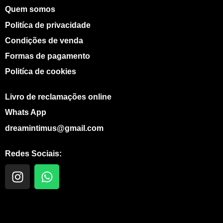
Quem somos
Politíca de privacidade
Condições de venda
Formas de pagamento
Politíca de cookies
Livro de reclamações online
Whats App
dreamintimus@gmail.com
Redes Sociais:
I
W
n
h
s
a
t
t
a
s