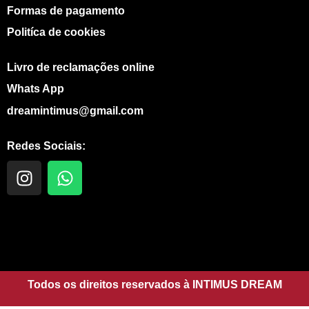
Formas de pagamento
Politíca de cookies
Livro de reclamações online
Whats App
dreamintimus@gmail.com
Redes Sociais:
I
W
n
h
s
a
t
t
a
s
g
a
r
p
a
Todos os direitos reservados à INTIMUS DREAM
p
m