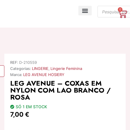
Skip
Products
to
0
Ca
search
content
A minha conta
REF:
D-210559
Categorias:
LINGERIE
,
Lingerie Feminina
Marca:
LEG AVENUE HOSIERY
LEG AVENUE – COXAS EM
NYLON COM LAO BRANCO /
ROSA
SÓ 1 EM STOCK
7,00
€