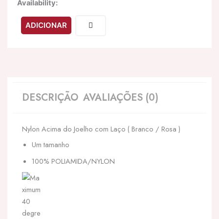
Quantidade
Availability:
de
LEG
ADICIONAR
AVENUE
-
COXAS
EM
NYLON
COM
LAO
DESCRIÇÃO
AVALIAÇÕES (0)
BRANCO
/
ROSA
Nylon Acima do Joelho com Laço ( Branco / Rosa )
Um tamanho
100% POLIAMIDA/NYLON