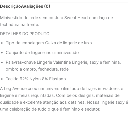
HEART
Descrição
Avaliações (0)
NET
MINI
Minivestido de rede sem costura Sweat Heart com laço de
VESTIDO
fechadura na frente.
TAMANHO
ÚNICO
DETALHES DO PRODUTO
-
Tipo de embalagem Caixa de lingerie de luxo
ROSA
Conjunto de lingerie inclui minivestido
Palavras-chave Lingerie Valentine Lingerie, sexy e feminina,
ombro a ombro, fechadura, rede
Tecido 92% Nylon 8% Elastano
A Leg Avenue criou um universo ilimitado de trajes inovadores e
lingerie e meias requintadas. Com belos designs, materiais de
qualidade e excelente atenção aos detalhes. Nossa lingerie sexy é
uma celebração de tudo o que é feminino e sedutor.