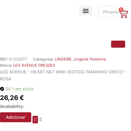
Skip
Products
to
0
Ca
search
content
A minha conta
REF:
D-232877
Categorias:
LINGERIE
,
Lingerie Feminina
Marca:
LEG AVENUE DRESSES
LEG AVENUE – HEART NET MINI VESTIDO TAMANHO ÚNICO –
ROSA
Só 1 em stock
26,26
€
Quantidade
Availability:
de
LEG
Adicionar
AVENUE
-