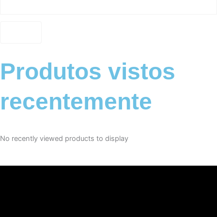
Produtos vistos
recentemente
No recently viewed products to display