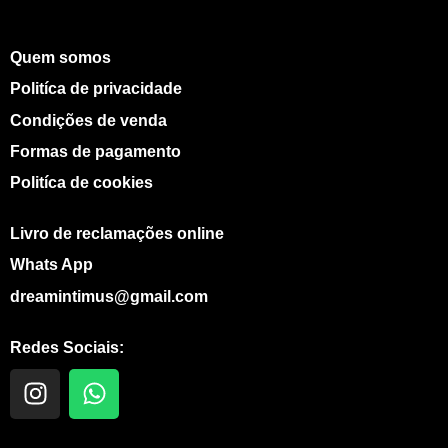
Quem somos
Politíca de privacidade
Condições de venda
Formas de pagamento
Politíca de cookies
Livro de reclamações online
Whats App
dreamintimus@gmail.com
Redes Sociais:
I
W
n
h
s
a