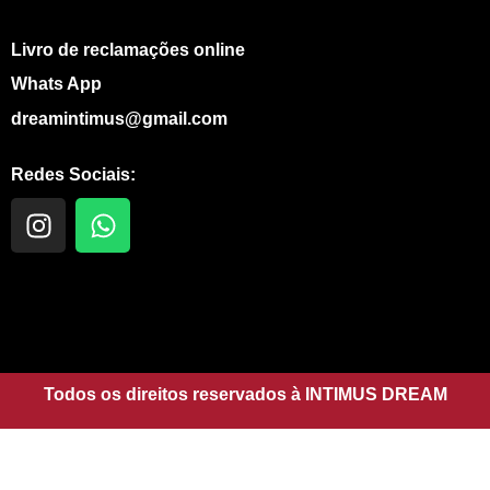
Livro de reclamações online
Whats App
dreamintimus@gmail.com
Redes Sociais:
I
W
n
h
s
a
t
t
a
s
g
a
r
p
a
Todos os direitos reservados à INTIMUS DREAM
p
m