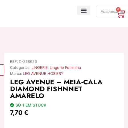
Skip
Products
to
0
Ca
search
content
A minha conta
REF:
D-238626
Categorias:
LINGERIE
,
Lingerie Feminina
Marca:
LEG AVENUE HOSIERY
LEG AVENUE – MEIA-CALA
DIAMOND FISHNNET
AMARELO
SÓ 1 EM STOCK
7,70
€