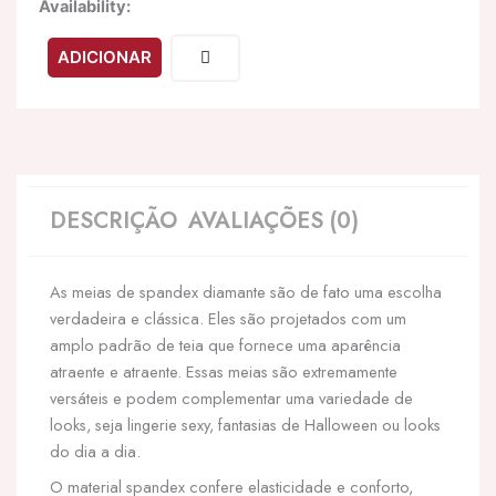
Quantidade
Availability:
de
LEG
ADICIONAR
AVENUE
-
MEIA-
CALA
DIAMOND
FISHNNET
AMARELO
DESCRIÇÃO
AVALIAÇÕES (0)
As meias de spandex diamante são de fato uma escolha
verdadeira e clássica. Eles são projetados com um
amplo padrão de teia que fornece uma aparência
atraente e atraente. Essas meias são extremamente
versáteis e podem complementar uma variedade de
looks, seja lingerie sexy, fantasias de Halloween ou looks
do dia a dia.
O material spandex confere elasticidade e conforto,