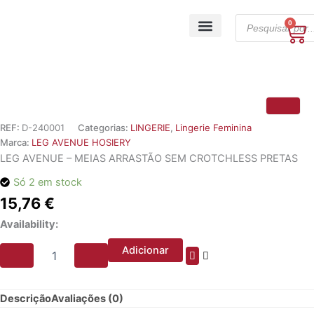
Skip
Products
to
0
Ca
search
content
A minha conta
REF:
D-240001
Categorias:
LINGERIE
,
Lingerie Feminina
Marca:
LEG AVENUE HOSIERY
LEG AVENUE – MEIAS ARRASTÃO SEM CROTCHLESS PRETAS
Só 2 em stock
15,76
€
Quantidade
Availability:
de
LEG
Adicionar
AVENUE
-
MEIAS
Descrição
Avaliações (0)
ARRASTÃO