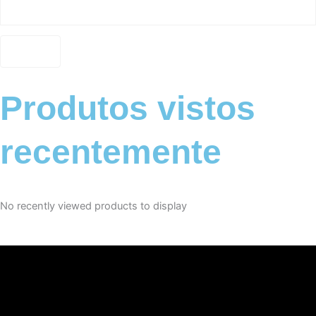
Produtos vistos
recentemente
No recently viewed products to display