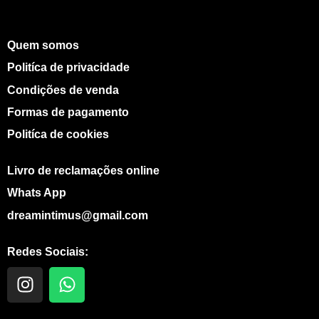
Quem somos
Politíca de privacidade
Condições de venda
Formas de pagamento
Politíca de cookies
Livro de reclamações online
Whats App
dreamintimus@gmail.com
Redes Sociais:
I
W
n
h
s
a