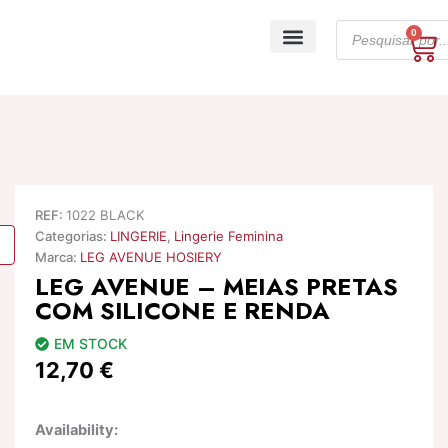
Skip
Products
to
0
Ca
search
content
A minha conta
REF:
1022 BLACK
Categorias:
LINGERIE
,
Lingerie Feminina
Marca:
LEG AVENUE HOSIERY
LEG AVENUE – MEIAS PRETAS
COM SILICONE E RENDA
EM STOCK
12,70
€
Quantidade
Availability:
de