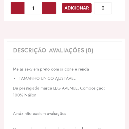
LEG
ADICIONAR
AVENUE
-
MEIAS
PRETAS
COM
SILICONE
E
DESCRIÇÃO
AVALIAÇÕES (0)
RENDA
Meias sexy em preto com silicone e renda
TAMANHO ÚNICO AJUSTÁVEL.
Da prestigiada marca LEG AVENUE. Composição:
100% Náilon
Ainda não existem avaliações.