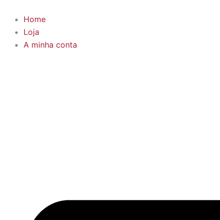
Products
Skip
search
to
Home
content
Loja
A minha conta