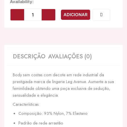
Quantidade
Availability:
de
LEG
ADICIONAR
AVENUE
-
MINI
VESTIDO
DE
MANGAS
COMPRIDAS
DESCRIÇÃO
AVALIAÇÕES (0)
TAMANHO
ÚNICO
-
Body sem costas com decote em rede industrial da
PRETO
prestigiada marca de lingerie Leg Avenue. Aumente a sua
feminilidade obtendo uma peça exclusiva de sedução,
sensualidade e elegância.
Características:
Composição: 93% Nylon, 7% Elastano
Padrão de rede arrastão