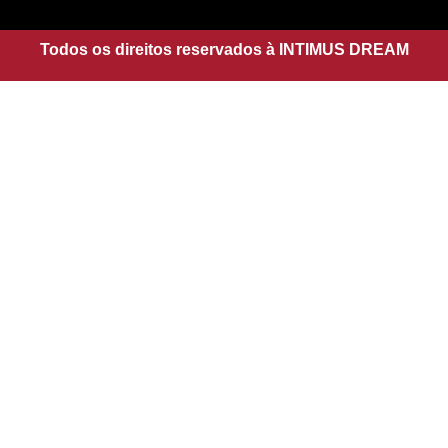
g
a
r
p
a
Todos os direitos reservados à INTIMUS DREAM
p
m