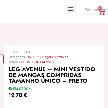
Skip
Products
to
0
Ca
search
content
A minha conta
REF:
D-231371
Categorias:
LINGERIE
,
Lingerie Feminina
Marca:
LEG AVENUE DRESSES
LEG AVENUE – MINI VESTIDO
DE MANGAS COMPRIDAS
TAMANHO ÚNICO – PRETO
EM STOCK
19,78
€