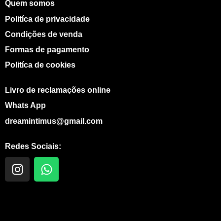
Quem somos
Politíca de privacidade
Condições de venda
Formas de pagamento
Politíca de cookies
Livro de reclamações online
Whats App
dreamintimus@gmail.com
Redes Sociais:
I
W
n
h
s
a
t
t
a
s