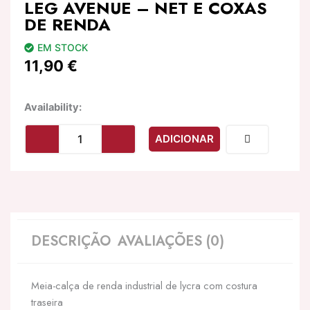
LEG AVENUE – NET E COXAS
DE RENDA
EM STOCK
11,90
€
Quantidade
Availability:
de
LEG
ADICIONAR
AVENUE
-
NET
E
COXAS
DE
RENDA
DESCRIÇÃO
AVALIAÇÕES (0)
Meia-calça de renda industrial de lycra com costura
traseira