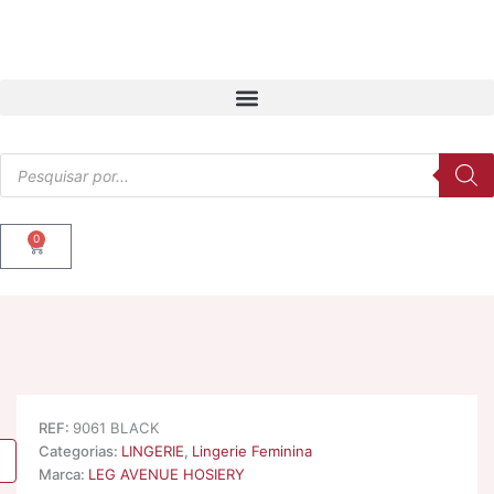
Skip
to
content
Products
search
0
Cart
REF:
9061 BLACK
Categorias:
LINGERIE
,
Lingerie Feminina
Marca:
LEG AVENUE HOSIERY