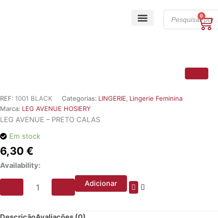
Skip
Products
to
0
Ca
search
content
A minha conta
REF:
1001 BLACK
Categorias:
LINGERIE
,
Lingerie Feminina
Marca:
LEG AVENUE HOSIERY
LEG AVENUE – PRETO CALAS
Em stock
6,30
€
Quantidade
Availability:
de
LEG
Adicionar
AVENUE
-
PRETO
Descrição
Avaliações (0)