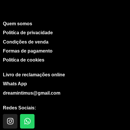
Quem somos
Politíca de privacidade
Condições de venda
Formas de pagamento
Politíca de cookies
Livro de reclamações online
Whats App
dreamintimus@gmail.com
Redes Sociais:
I
W
n
h