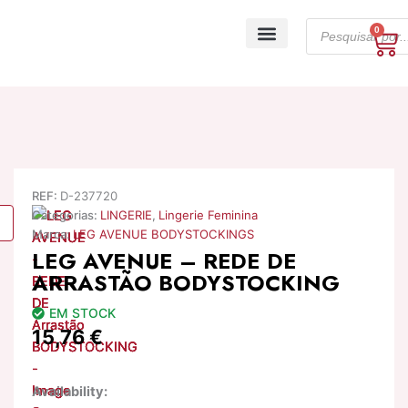
Skip
Products
to
0
Ca
search
content
A minha conta
REF:
D-237720
Categorias:
LINGERIE
,
Lingerie Feminina
Marca:
LEG AVENUE BODYSTOCKINGS
LEG AVENUE – REDE DE
ARRASTÃO BODYSTOCKING
EM STOCK
15,76
€
Quantidade
Availability:
de