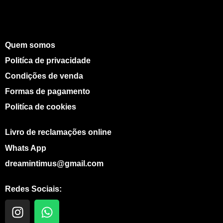
Quem somos
Politíca de privacidade
Condições de venda
Formas de pagamento
Politíca de cookies
Livro de reclamações online
Whats App
dreamintimus@gmail.com
Redes Sociais:
I
W
n
h