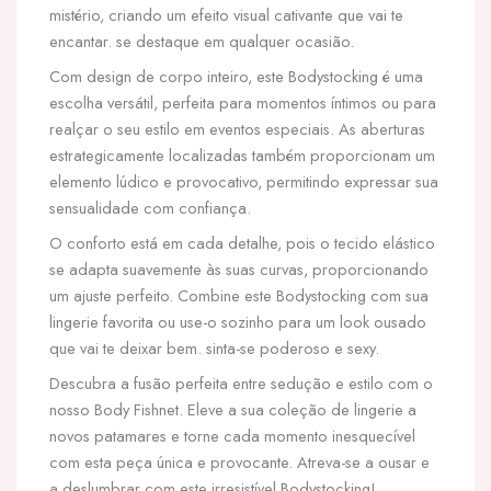
mistério, criando um efeito visual cativante que vai te
encantar. se destaque em qualquer ocasião.
Com design de corpo inteiro, este Bodystocking é uma
escolha versátil, perfeita para momentos íntimos ou para
realçar o seu estilo em eventos especiais. As aberturas
estrategicamente localizadas também proporcionam um
elemento lúdico e provocativo, permitindo expressar sua
sensualidade com confiança.
O conforto está em cada detalhe, pois o tecido elástico
se adapta suavemente às suas curvas, proporcionando
um ajuste perfeito. Combine este Bodystocking com sua
lingerie favorita ou use-o sozinho para um look ousado
que vai te deixar bem. sinta-se poderoso e sexy.
Descubra a fusão perfeita entre sedução e estilo com o
nosso Body Fishnet. Eleve a sua coleção de lingerie a
novos patamares e torne cada momento inesquecível
com esta peça única e provocante. Atreva-se a ousar e
a deslumbrar com este irresistível Bodystocking!