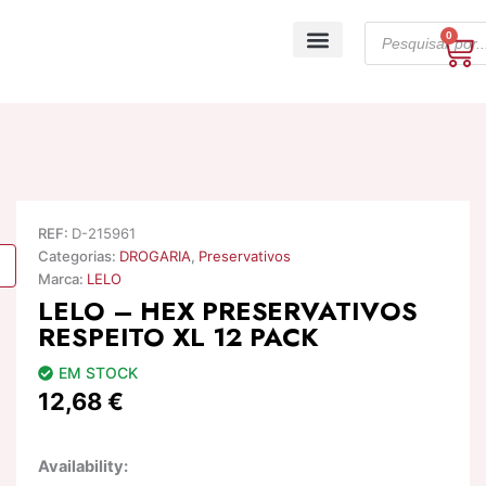
Skip
Products
to
0
Ca
search
content
A minha conta
REF:
D-215961
Categorias:
DROGARIA
,
Preservativos
Marca:
LELO
LELO – HEX PRESERVATIVOS
RESPEITO XL 12 PACK
EM STOCK
12,68
€
Quantidade
Availability:
de