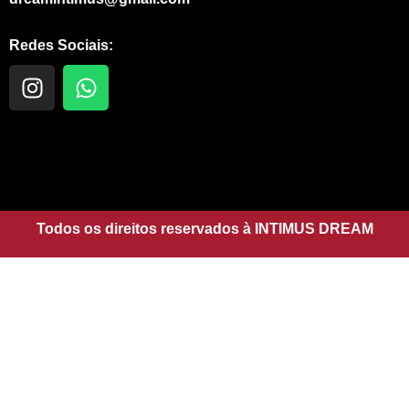
Redes Sociais:
I
W
n
h
s
a
t
t
a
s
g
a
r
p
a
Todos os direitos reservados à INTIMUS DREAM
p
m