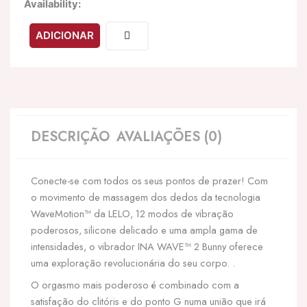
Quantidade
Availability:
de
LELO
ADICIONAR
-
INA
WAVE
2
VBRADOR
LUXURY
MOVIMENTO
DESCRIÇÃO
AVALIAÇÕES (0)
ESPECIAL
CALIFÓRNIA
SKY
Conecte-se com todos os seus pontos de prazer! Com
o movimento de massagem dos dedos da tecnologia
WaveMotion™ da LELO, 12 modos de vibração
poderosos, silicone delicado e uma ampla gama de
intensidades, o vibrador INA WAVE™ 2 Bunny oferece
uma exploração revolucionária do seu corpo. .
O orgasmo mais poderoso é combinado com a
satisfação do clitóris e do ponto G numa união que irá