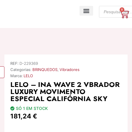
Skip
Products
to
0
Ca
search
content
A minha conta
REF:
D-229369
Categorias:
BRINQUEDOS
,
Vibradores
Marca:
LELO
LELO – INA WAVE 2 VBRADOR
LUXURY MOVIMENTO
ESPECIAL CALIFÓRNIA SKY
SÓ 1 EM STOCK
181,24
€