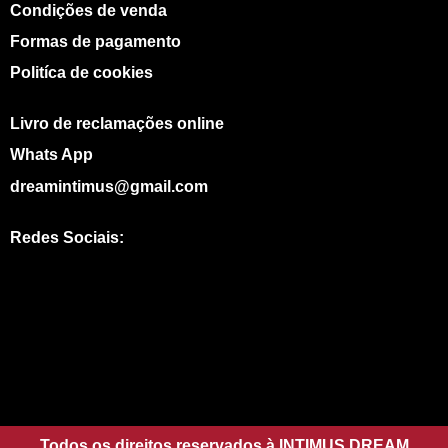
Condições de venda
Formas de pagamento
Politíca de cookies
Livro de reclamações online
Whats App
dreamintimus@gmail.com
Redes Sociais:
I
W
n
h
s
a
t
t
Todos os direitos reservados à INTIMUS DREAM