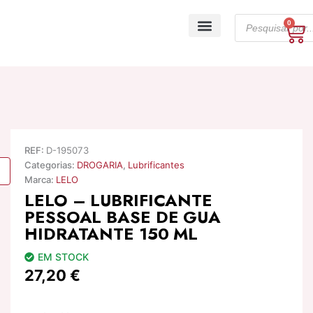
Skip
Products
to
0
Ca
search
content
A minha conta
REF:
D-195073
Categorias:
DROGARIA
,
Lubrificantes
Marca:
LELO
LELO – LUBRIFICANTE
PESSOAL BASE DE GUA
HIDRATANTE 150 ML
EM STOCK
27,20
€