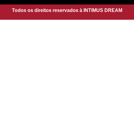
r
p
a
Todos os direitos reservados à INTIMUS DREAM
p
m