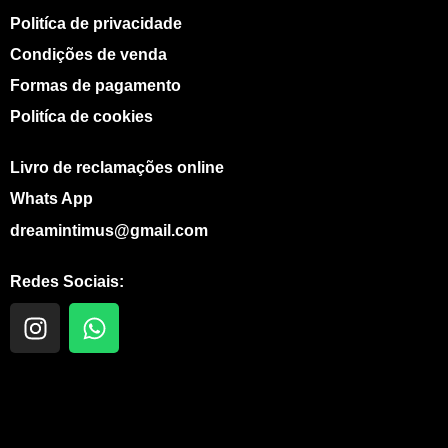
Politíca de privacidade
Condições de venda
Formas de pagamento
Politíca de cookies
Livro de reclamações online
Whats App
dreamintimus@gmail.com
Redes Sociais:
I
W
n
h
s
a
t
t
a
s
g
a