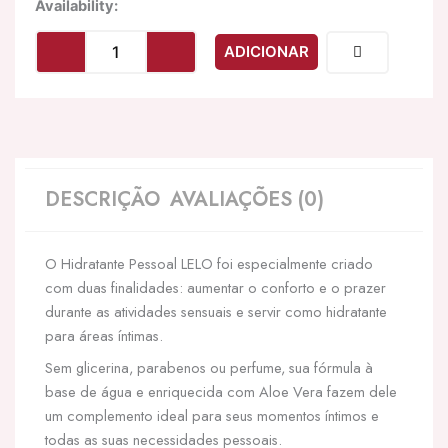
Quantidade
Availability:
de
LELO
ADICIONAR
-
LUBRIFICANTE
PESSOAL
BASE
DE
GUA
HIDRATANTE
DESCRIÇÃO
AVALIAÇÕES (0)
150
ML
O Hidratante Pessoal LELO foi especialmente criado
com duas finalidades: aumentar o conforto e o prazer
durante as atividades sensuais e servir como hidratante
para áreas íntimas.
Sem glicerina, parabenos ou perfume, sua fórmula à
base de água e enriquecida com Aloe Vera fazem dele
um complemento ideal para seus momentos íntimos e
todas as suas necessidades pessoais.