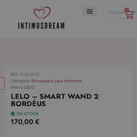
Skip
Products
to
0
Ca
search
content
A minha conta
REF:
D-222676
Categoria:
Brinquedos para mulheres
Marca:
LELO
LELO – SMART WAND 2
BORDÉUS
EM STOCK
170,00
€