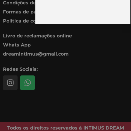
Condições de venda
Formas de pagamento
Politíca de cookies
Livro de reclamações online
Whats App
dreamintimus@gmail.com
Redes Sociais:
I
W
n
h
s
a
t
t
a
s
g
a
r
p
Todos os direitos reservados à INTIMUS DREAM
a
p