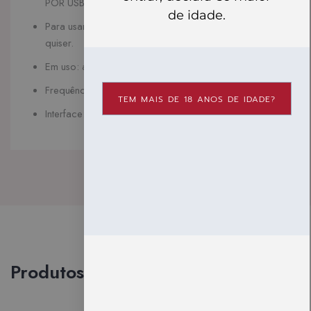
POR USB
de idade.
Para usar no banho ou no chuveiro e levar para onde
quiser.
Em uso: até 4 horas Em espera: 90 dias
Frequência: 80Hz
TEM MAIS DE 18 ANOS DE IDADE?
Interface: 3 botões
Produtos vistos recentemente