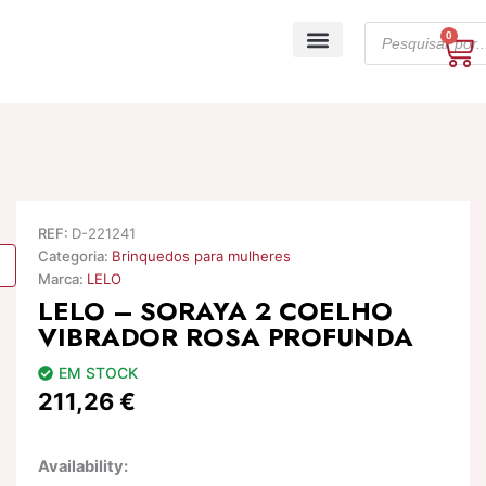
Skip
Products
to
0
Ca
search
content
A minha conta
REF:
D-221241
Categoria:
Brinquedos para mulheres
Marca:
LELO
LELO – SORAYA 2 COELHO
VIBRADOR ROSA PROFUNDA
EM STOCK
211,26
€
Quantidade
Availability:
de