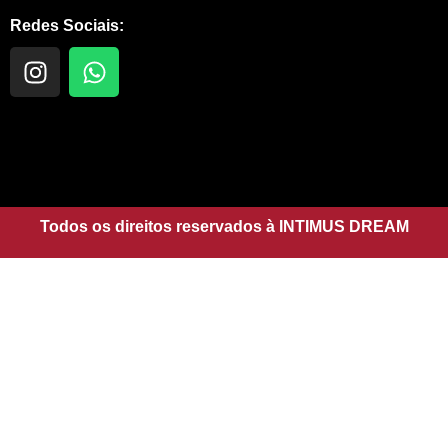
Redes Sociais:
I
W
n
h
s
a
t
t
a
s
g
a
r
p
a
Todos os direitos reservados à INTIMUS DREAM
p
m